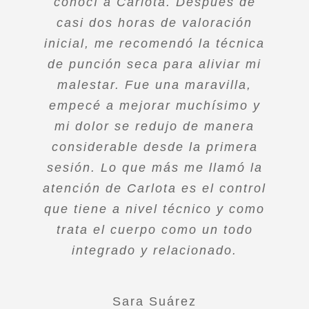
es muy común en sus sesiones.
conocí a Carlota. Después de
reforzar la musculatura de la
Carlota se centra en la precisión
zona. Si algo puedo destacar de
casi dos horas de valoración
inicial, me recomendó la técnica
Carlota es la mejoría que noté
del tratamiento y no en las
agujas del reloj. Su trato cercano
de punción seca para aliviar mi
desde la primera sesión.
Resolvió todas mis dudas y me
y abierto te hace sentir mucha
malestar. Fue una maravilla,
tranquilidad y a la vez gracias a
empecé a mejorar muchísimo y
hizo sentir que el tiempo de la
sesión no era un problema, que
mi dolor se redujo de manera
su valoración tan completa
considerable desde la primera
sientes que estas en buenas
lo importante para ella era
ayudarme a estar bien,lo que me
sesión. Lo que más me llamó la
manos. Me transmitió una
atención de Carlota es el control
confianza absoluta desde la
hizo sentir muy segura y
que tiene a nivel técnico y como
primera sesión. Y lo más
tranquila.
Carlota es una profesional muy
trata el cuerpo como un todo
importante alivio mi dolor.
cercana, te hace sentir como en
integrado y relacionado.
casa desde que entras en la
Maria (médico)
consulta.
Sara Suárez