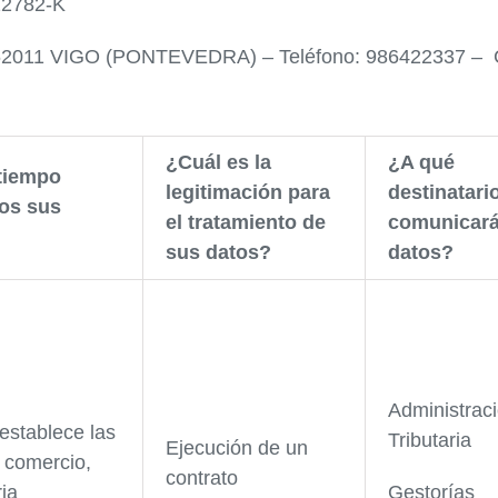
22782-K
62011 VIGO (PONTEVEDRA) – Teléfono: 986422337 – Co
¿Cuál es la
¿A qué
tiempo
legitimación para
destinatari
os sus
el tratamiento de
comunicará
sus datos?
datos?
Administrac
establece las
Tributaria
Ejecución de un
 comercio,
contrato
ria
Gestorías