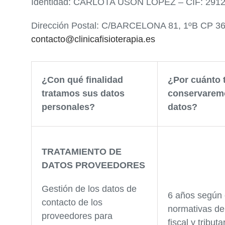
Identidad: CARLOTA USON LÓPEZ – CIF: 291
Dirección Postal: C/BARCELONA 81, 1ºB CP 3
contacto@clinicafisioterapia.es
¿Con qué finalidad
¿Por cuánto 
tratamos sus datos
conservarem
personales?
datos?
TRATAMIENTO DE
DATOS PROVEEDORES
Gestión de los datos de
6 años según 
contacto de los
normativas de
proveedores para
fiscal y tributa