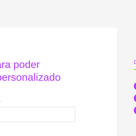
ara poder
personalizado
*