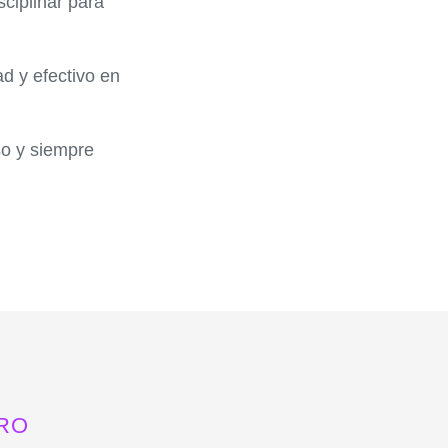
sciplinar
para
d y efectivo en
so y siempre
RO